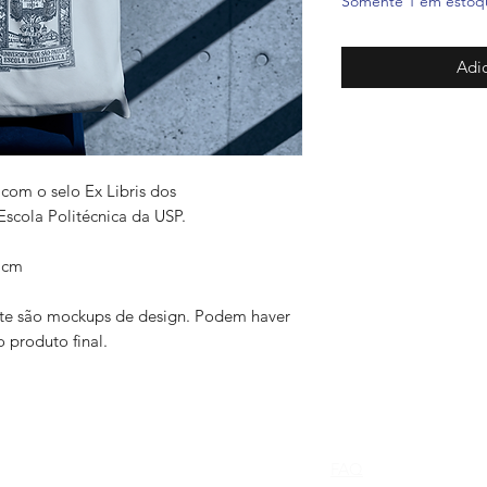
Somente 1 em estoq
Adic
om o selo Ex Libris dos
Escola Politécnica da USP.
 cm
ite são mockups de design. Podem haver
 produto final.
FAQ