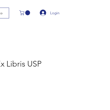
Login
to
x Libris USP
eço