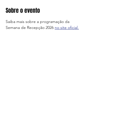
Sobre o evento
Saiba mais sobre a programação da 
Semana de Recepção 2026 
no site oficial.
Compartilhe esse evento
FAQ
Entregas e Trocas
Termos e condições
Métodos de pagamento