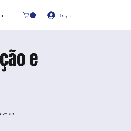
Login
to
ação e
 evento