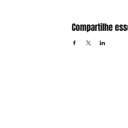
Compartilhe ess
Grêmio Politécnico da USP
Av. Professor Almeida Prado, 
São Paulo - SP
CNPJ 62.841.382/0001-33
Telefone: (11) 91514-8780
Email:
administrativo@gremi