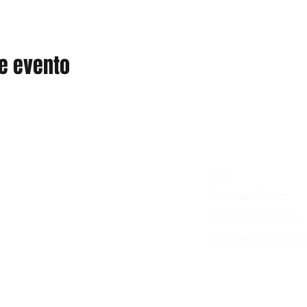
e evento
FAQ
128, Travessa 2.
Entregas e Trocas
Termos e condições
Métodos de pagame
opolitecnico.com