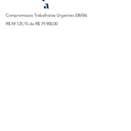
a
Compromissos Trabalhistas Urgentes (08/06)
R$ 59.125,15 de R$ 79.900,00
74.0%
Parcelamentos atrasados (20/06)
R$ 0,00 de R$ 60.963,00
0.0%
Reestruturação financeira
R$ 0,00 de R$ 60.000,00