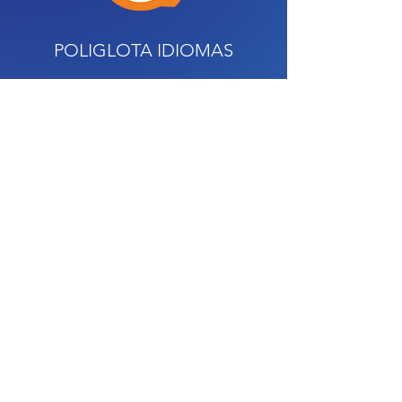
POLIGLOTA IDIOMAS
O Poliglota Idiomas há mais de 30 anos
oferece com excelência cursos de Alemão,
Espanhol, Francês, Italiano, Inglês e
Português. A escola gera impacto dentro e
fora da USP, acumulando conquistas dos
alunos que conseguem cumprir seus
objetivos acadêmicos, de intercâmbio ou
profissionais com a proficiência nesses
idiomas.