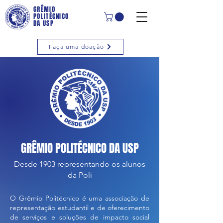
GRÊMIO
POLITÉCNICO
DA USP
Faça uma doação
GRÊMIO POLITÉCNICO DA USP
Desde 1903 representando os alunos
da Poli
O Grêmio Politécnico é uma associação de
representação estudantil e de oferecimento
de serviços e soluções de impacto social